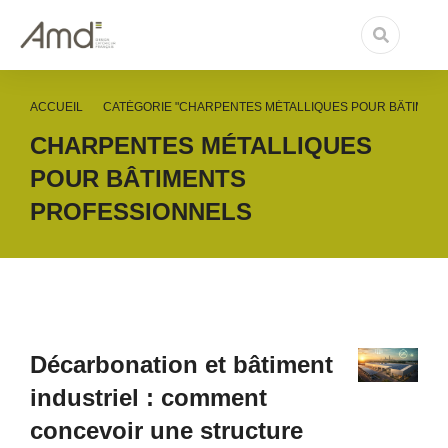
ACCUEIL
CATÉGORIE "CHARPENTES MÉTALLIQUES POUR BÂTIMEN
Vous êtes ici :
CHARPENTES MÉTALLIQUES
POUR BÂTIMENTS
PROFESSIONNELS
Décarbonation et bâtiment
industriel : comment
concevoir une structure